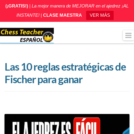
(¡GRATIS!)
|
La mejor manera de MEJORAR en el ajedrez ¡AL
INSTANTE!
|
CLASE MAESTRA
VER MÁS
Las 10 reglas estratégicas de
Fischer para ganar