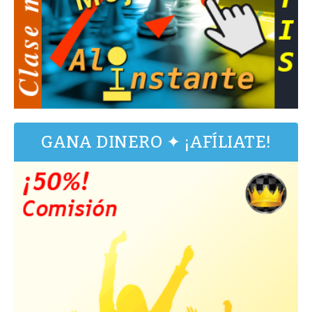
GANA DINERO ✦ ¡AFÍLIATE!