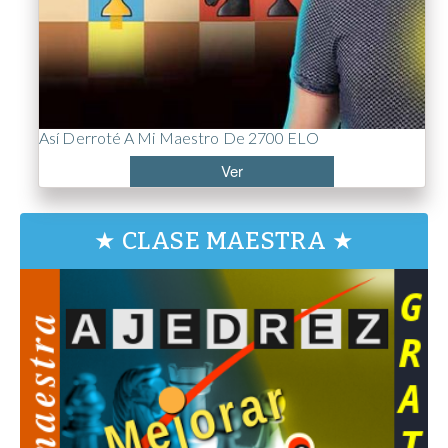
Así Derroté A Mi Maestro De 2700 ELO
Ver
★ CLASE MAESTRA ★