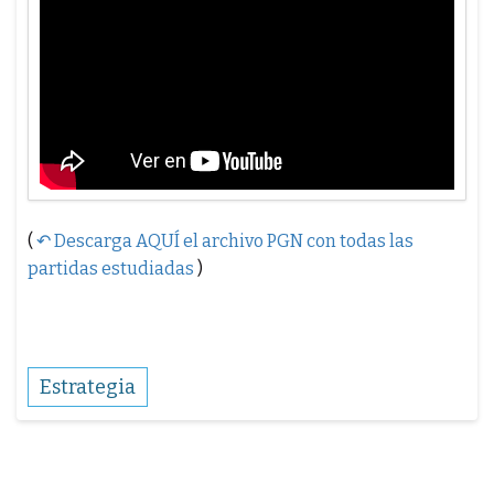
(
↶ Descarga AQUÍ el archivo PGN con todas las
partidas estudiadas
)
Estrategia