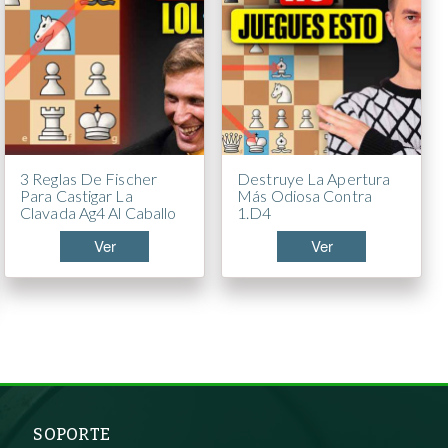
3 Reglas De Fischer
Destruye La Apertura
Para Castigar La
Más Odiosa Contra
Clavada Ag4 Al Caballo
1.d4
Ver
Ver
SOPORTE