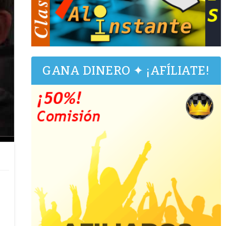
GANA DINERO ✦ ¡AFÍLIATE!