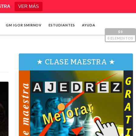
STRA
VER MÁS
GM IGOR SMIRNOV
ESTUDIANTES
AYUDA
$0
0 ELEMENTOS
★ CLASE MAESTRA ★