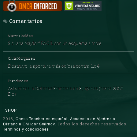
Comentarios
Marcus Reid
en
Siciliana Najdorf FÁCIL con un esquema simple
Chris Morgan
en
Destruye la apertura más odiosa contra 1.d4
Francisco
en
Así vences la Defensa Francesa en 8 jugadas (hasta 2000
Elo)
SHOP
Chess Teacher en español, Academia de Ajedrez a
2016,
Distancia GM Igor Smirnov
. Todos los derechos reservados.
Términos y condiciones