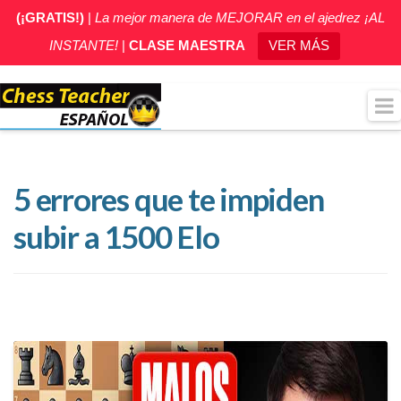
(¡GRATIS!)
|
La mejor manera de MEJORAR en el ajedrez ¡AL
INSTANTE!
|
CLASE MAESTRA
VER MÁS
5 errores que te impiden
subir a 1500 Elo