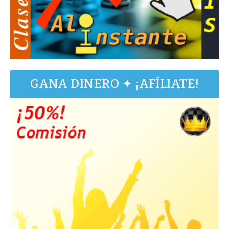
GANA DINERO ✦ ¡AFÍLIATE!