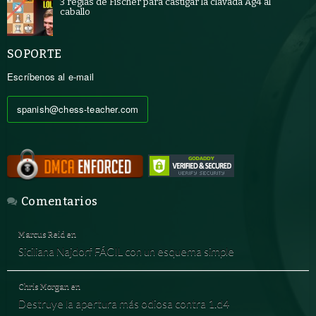
3 reglas de Fischer para castigar la clavada Ag4 al
caballo
SOPORTE
Escríbenos al e-mail
spanish@chess-teacher.com
Comentarios
Marcus Reid
en
Siciliana Najdorf FÁCIL con un esquema simple
Chris Morgan
en
Destruye la apertura más odiosa contra 1.d4