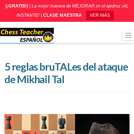
(¡GRATIS!)
|
La mejor manera de MEJORAR en el ajedrez ¡AL
INSTANTE!
|
CLASE MAESTRA
VER MÁS
5 reglas bruTALes del ataque
de Mikhail Tal