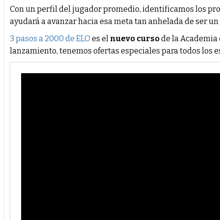
Con un perfil del jugador promedio, identificamos los pr
ayudará a avanzar hacia esa meta tan anhelada de ser un 
3 pasos a 2000 de ELO
es el
nuevo curso
de la Academia d
lanzamiento, tenemos ofertas especiales para todos los es