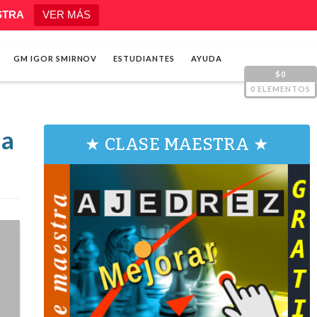
STRA
VER MÁS
GM IGOR SMIRNOV
ESTUDIANTES
AYUDA
$0
0 ELEMENTOS
 a
★ CLASE MAESTRA ★