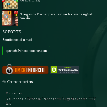
de aperturas)
3 reglas de Fischer para castigar la clavada Ag4 al
caballo
SOPORTE
Escríbenos al e-mail
spanish@chess-teacher.com
Comentarios
Francisco
en
Así vences la Defensa Francesa en 8 jugadas (hasta 2000
Elo)