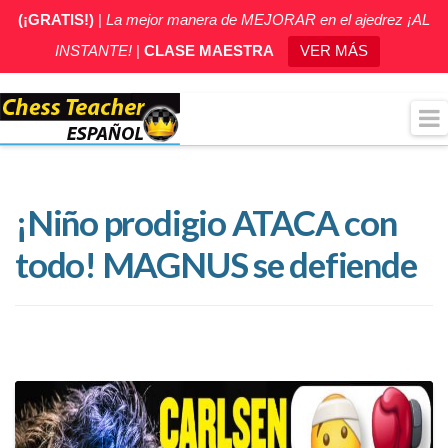
(¡GRATIS!)
|
La mejor manera de MEJORAR en el ajedrez ¡AL
INSTANTE!
|
CLASE MAESTRA
VER MÁS
¡Niño prodigio ATACA con
todo! MAGNUS se defiende