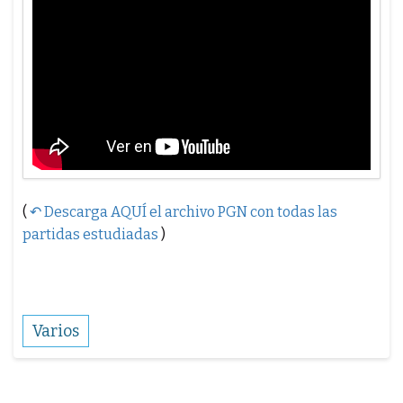
(
↶ Descarga AQUÍ el archivo PGN con todas las
partidas estudiadas
)
Varios