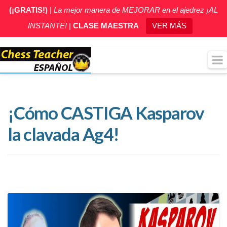
(¡GRATIS!)
|
La mejor manera de MEJORAR en el ajedrez ¡AL
INSTANTE!
|
CLASE MAESTRA
VER MÁS
¡Cómo CASTIGA Kasparov
la clavada Ag4!