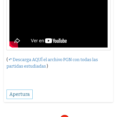
(
↶ Descarga AQUÍ el archivo PGN con todas las
partidas estudiadas
)
Apertura