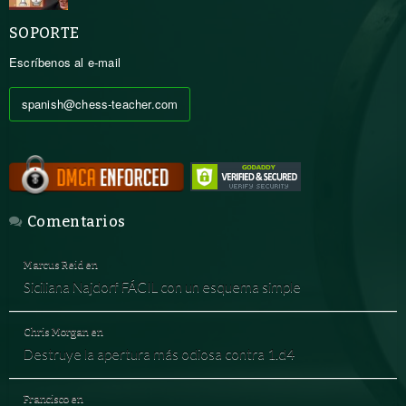
SOPORTE
Escríbenos al e-mail
spanish@chess-teacher.com
Comentarios
Marcus Reid
en
Siciliana Najdorf FÁCIL con un esquema simple
Chris Morgan
en
Destruye la apertura más odiosa contra 1.d4
Francisco
en