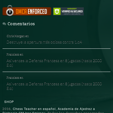
Comentarios
Chris Morgan
en
Destruye la apertura más odiosa contra 1.d4
Francisco
en
Así vences la Defensa Francesa en 8 jugadas (hasta 2000
Elo)
Francisco
en
Así vences la Defensa Francesa en 8 jugadas (hasta 2000
Elo)
SHOP
Chess Teacher en español, Academia de Ajedrez a
2016,
Distancia GM Igor Smirnov