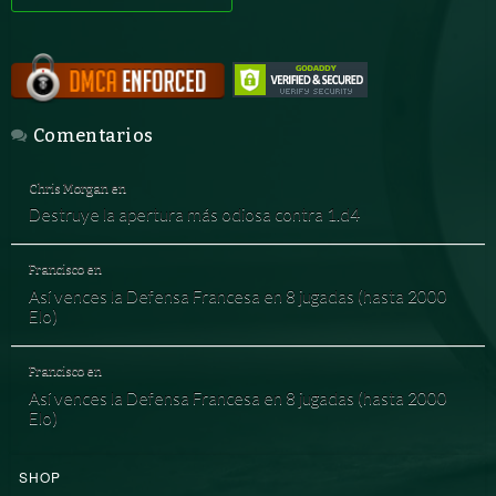
Comentarios
Chris Morgan
en
Destruye la apertura más odiosa contra 1.d4
Francisco
en
Así vences la Defensa Francesa en 8 jugadas (hasta 2000
Elo)
Francisco
en
Así vences la Defensa Francesa en 8 jugadas (hasta 2000
Elo)
SHOP