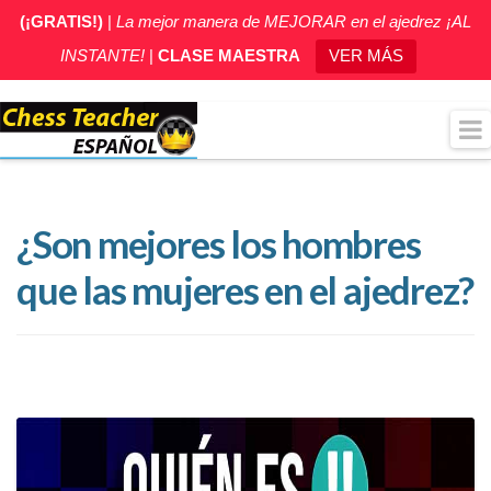
(¡GRATIS!)
|
La mejor manera de MEJORAR en el ajedrez ¡AL
INSTANTE!
|
CLASE MAESTRA
VER MÁS
¿Son mejores los hombres
que las mujeres en el ajedrez?