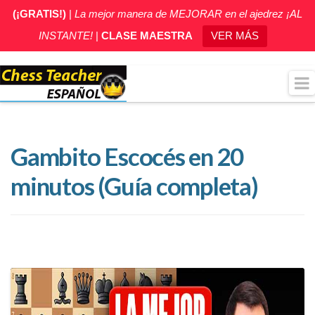
(¡GRATIS!)
|
La mejor manera de MEJORAR en el ajedrez ¡AL
INSTANTE!
|
CLASE MAESTRA
VER MÁS
Gambito Escocés en 20
minutos (Guía completa)