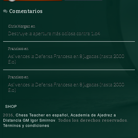
Comentarios
Chris Morgan
en
Destruye la apertura más odiosa contra 1.d4
Francisco
en
Así vences la Defensa Francesa en 8 jugadas (hasta 2000
Elo)
Francisco
en
Así vences la Defensa Francesa en 8 jugadas (hasta 2000
Elo)
SHOP
Chess Teacher en español, Academia de Ajedrez a
2016,
Distancia GM Igor Smirnov
. Todos los derechos reservados.
Términos y condiciones