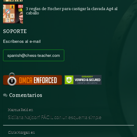
3 reglas de Fischer para castigar la clavada Ag4 al
caballo
SOPORTE
Escríbenos al e-mail
spanish@chess-teacher.com
Comentarios
Marcus Reid
en
Siciliana Najdorf FÁCIL con un esquema simple
Chris Morgan
en