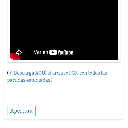
(
↶ Descarga AQUÍ el archivo PGN con todas las
partidas estudiadas
)
Apertura