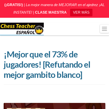
(¡GRATIS!)
|
La mejor manera de MEJORAR en el ajedrez ¡AL
INSTANTE!
|
CLASE MAESTRA
VER MÁS
¡Mejor que el 73% de
jugadores! [Refutando el
mejor gambito blanco]