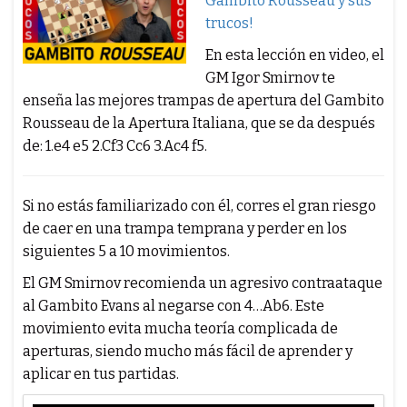
Gambito Rousseau y sus
trucos!
En esta lección en video, el
GM Igor Smirnov te
enseña las mejores trampas de apertura del Gambito
Rousseau de la Apertura Italiana, que se da después
de: 1.e4 e5 2.Cf3 Cc6 3.Ac4 f5.
Si no estás familiarizado con él, corres el gran riesgo
de caer en una trampa temprana y perder en los
siguientes 5 a 10 movimientos.
El GM Smirnov recomienda un agresivo contraataque
al Gambito Evans al negarse con 4…Ab6. Este
movimiento evita mucha teoría complicada de
aperturas, siendo mucho más fácil de aprender y
aplicar en tus partidas.