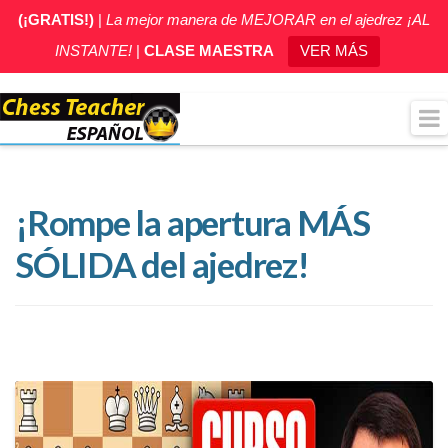
(¡GRATIS!)
|
La mejor manera de MEJORAR en el ajedrez ¡AL
INSTANTE!
|
CLASE MAESTRA
VER MÁS
¡Rompe la apertura MÁS
SÓLIDA del ajedrez!