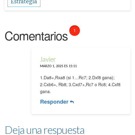
Estrategia
Comentarios
1
Javier
MARZO 1, 2025 ES 15:11
1.Da8+,Rxa8 (si 1…Rc7; 2.Dxf8 gana);
2.Cxb6+, Rb8; 3.Cxd7+,Rc7 o Rc8; 4.Cxf8
gana.
Responder
Deja una respuesta