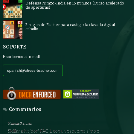
Defensa Nimzo-India en 15 minutos (Curso acelerado
de aperturas)
3 reglas de Fischer para castigar la clavada Ag4 al
caballo
SOPORTE
Escríbenos al e-mail
spanish@chess-teacher.com
Comentarios
Marcus Reid
en
Siciliana Najdorf FÁCIL con un esquema simple