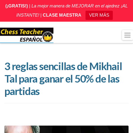
(¡GRATIS!)
|
La mejor manera de MEJORAR en el ajedrez ¡AL
INSTANTE!
|
CLASE MAESTRA
VER MÁS
3 reglas sencillas de Mikhail
Tal para ganar el 50% de las
partidas