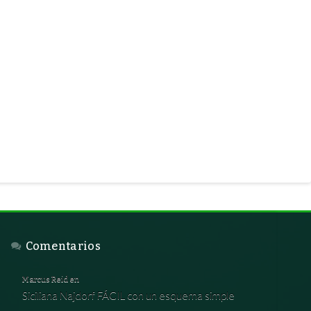
Comentarios
Marcus Reid
en
Siciliana Najdorf FÁCIL con un esquema simple