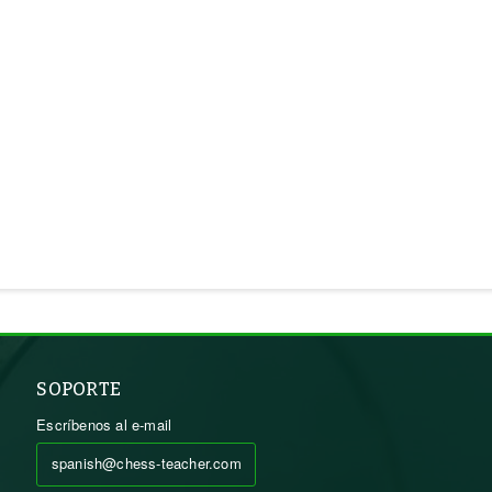
SOPORTE
Escríbenos al e-mail
spanish@chess-teacher.com