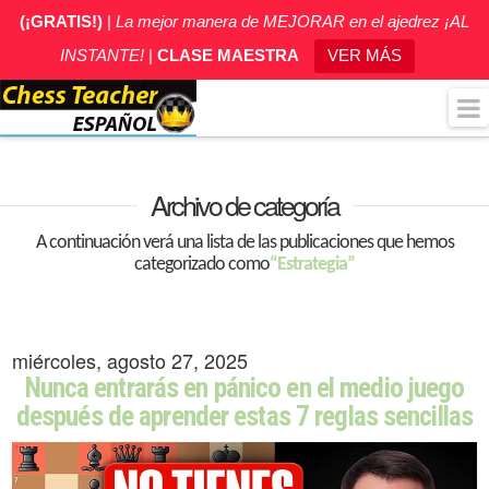
(¡GRATIS!)
|
La mejor manera de MEJORAR en el ajedrez ¡AL
INSTANTE!
|
CLASE MAESTRA
VER MÁS
Archivo de categoría
A continuación verá una lista de las publicaciones que hemos
categorizado como
“Estrategia”
miércoles, agosto 27, 2025
Nunca entrarás en pánico en el medio juego
después de aprender estas 7 reglas sencillas