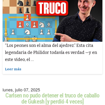
“Los peones son el alma del ajedrez.” Esta cita
legendaria de Philidor todavía es verdad —y en
este video, el …
Leer más
lunes, julio 07, 2025
Carlsen no pudo detener el truco de caballo
de Gukesh [y perdió 4 veces]