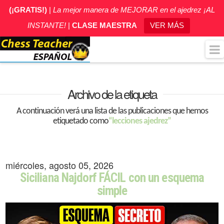
(¡GRATIS!)
|
La mejor manera de MEJORAR en el ajedrez ¡AL
INSTANTE!
|
CLASE MAESTRA
VER MÁS
Archivo de la etiqueta
A continuación verá una lista de las publicaciones que hemos
etiquetado como
“lecciones ajedrez”
miércoles, agosto 05, 2026
Siciliana Najdorf FÁCIL con un esquema
simple