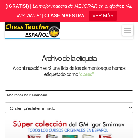
(¡GRATIS!)
|
La mejor manera de MEJORAR en el ajedrez ¡AL
INSTANTE!
|
CLASE MAESTRA
VER MÁS
N
Archivo de la etiqueta
A continuación verá una lista de los elementos que hemos
etiquetado como
“clases”
Mostrando los 2 resultados